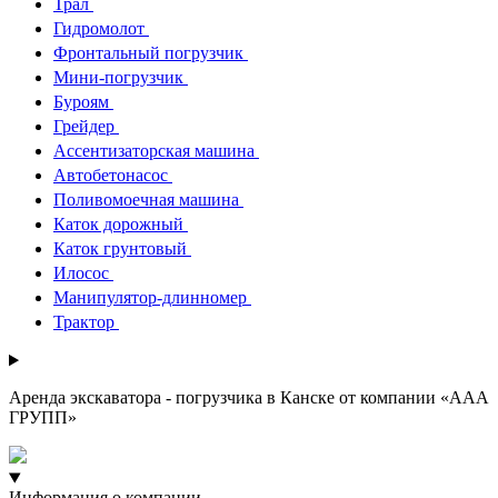
Трал
Гидромолот
Фронтальный погрузчик
Мини-погрузчик
Буроям
Грейдер
Ассентизаторская машина
Автобетонасос
Поливомоечная машина
Каток дорожный
Каток грунтовый
Илосос
Манипулятор-длинномер
Трактор
Аренда экскаватора - погрузчика в Канске от компании «ААА
ГРУПП»​
Информация о компании